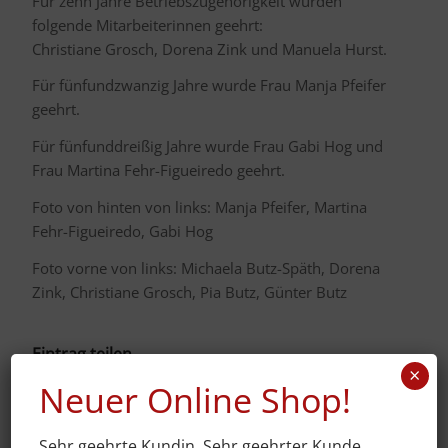
Für zehn Jahre Betriebszugehörigkeit wurden
folgende Mitarbeiterinnen geehrt:
Christiane Grosch, Dorena Zink und Manuela Hurst.
Für fünfundzwanzig Jahre wurde Frau Manja Pfeifer
geehrt.
Für fünfunddreißig Jahre wurde Frau Gabi Hog und
Frau Martina Fehr-Figueiredo geehrt.
Foto von hinten von links: Manja Pfeifer, Martina
Fehr-Figueiredo, Gabi Hog
Foto vorne von links: Michaela Butz-Späth, Dorena
Zink, Christiane Grosch, Pia Butz, Günter Butz
Eintrag teilen
×
Neuer Online Shop!
Sehr geehrte Kundin, Sehr geehrter Kunde,