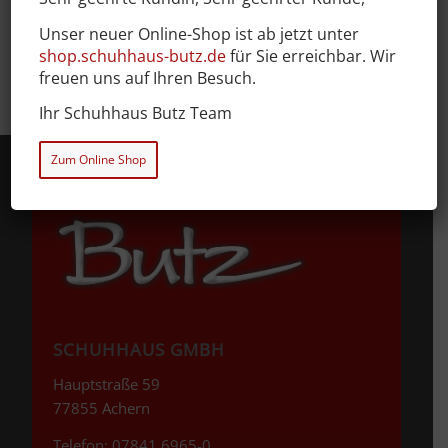
Unser neuer Online-Shop ist ab jetzt unter
shop.schuhhaus-butz.de
für Sie erreichbar. Wir
freuen uns auf Ihren Besuch.
Ihr Schuhhaus Butz Team
Zum Online Shop
SCHUHHAUS GMBH
Hauptstraße 59
77855 Achern
Telefon: 07841 6965-0