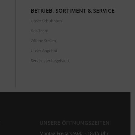
BETRIEB, SORTIMENT & SERVICE
Unser Schuhhaus
Das Team
Offene Stellen
Unser Angebot
Service der begeistert
N
UNSERE ÖFFNUNGSZEITEN
Montag-Freitag: 9.00 – 18.15 Uhr