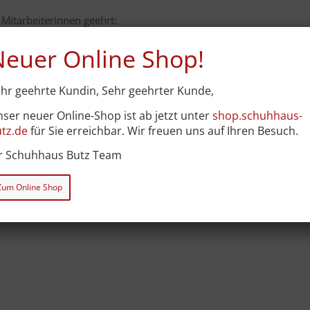
Mitarbeiterinnen geehrt:
Neuer Online Shop!
hr geehrte Kundin, Sehr geehrter Kunde,
tina Köppel, Irma Wigant, Michaela Butz-Späth
ser neuer Online-Shop ist ab jetzt unter
shop.schuhhaus-
e für 20 Jahre Betriebszugehörigkeit geehrt, ebenso wurde Frau
tz.de
für Sie erreichbar. Wir freuen uns auf Ihren Besuch.
hiedet. Die Familie Butz und das ganze Team wünscht Frau
hr Schuhhaus Butz Team
el Freude und besonders viel Gesundheit!
Zum Online Shop