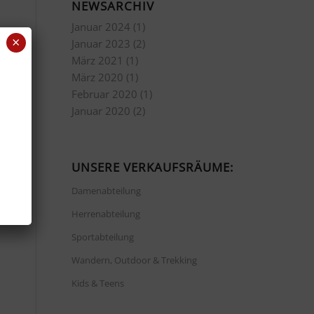
NEWSARCHIV
Januar 2024
(1)
×
Januar 2023
(2)
März 2021
(1)
März 2020
(1)
Februar 2020
(1)
Januar 2020
(2)
UNSERE VERKAUFSRÄUME:
Damenabteilung
Herrenabteilung
Sportabteilung
Wandern, Outdoor & Trekking
Kids & Teens