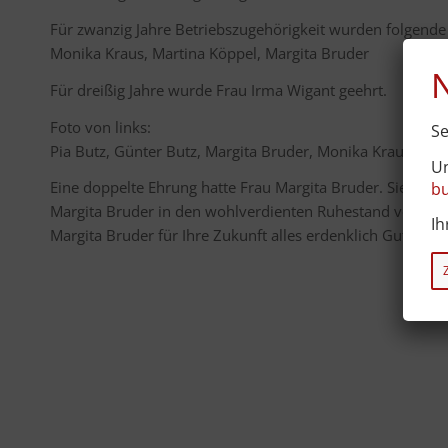
Für zwanzig Jahre Betriebszugehörigkeit wurden folgende 
Monika Kraus, Martina Köppel, Margita Bruder
Für dreißig Jahre wurde Frau Irma Wigant geehrt.
Foto von links:
Se
Pia Butz, Günter Butz, Margita Bruder, Monika Kraus, Mar
Un
Eine doppelte Ehrung hatte Frau Margita Bruder. Sie wurd
bu
Margita Bruder in den wohlverdienten Ruhestand verabsc
I
Margita Bruder für Ihre Zukunft alles erdenklich Gute, vi